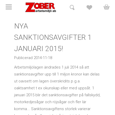
HEM
NYA
Vår verksamhet
SANKTIONSAVGIFTER 1
JANUARI 2015!
Utbildningar
Publicerad 2014-11-18
Kursanmälan
Arbetsmiljölagen ändrades 1 juli 2014 så att
Företagsanpassning
sanktionsavgifter upp till 1 miljon kronor kan delas
ut oavsett om lagen överskridits p.g.a.
Arbetsmiljöspelet
oaktsamhet t ex okunskap eller med uppsåt. 1
januari 2015 blir det sanktionsavgifter på fallskydd,
Kunskapstest
motorkedjesågar och röjsågar och fler lär
komma... Sanktionsavgiftens storlek varierar
Föreläsare