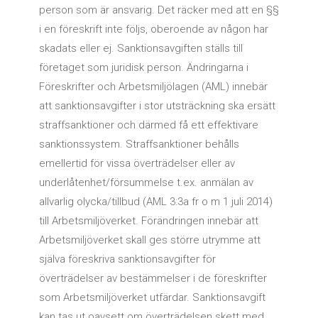
person som är ansvarig. Det räcker med att en §§
i en föreskrift inte följs, oberoende av någon har
skadats eller ej. Sanktionsavgiften ställs till
företaget som juridisk person. Ändringarna i
Föreskrifter och Arbetsmiljölagen (AML) innebär
att sanktionsavgifter i stor utsträckning ska ersätt
straffsanktioner och därmed få ett effektivare
sanktionssystem. Straffsanktioner behålls
emellertid för vissa överträdelser eller av
underlåtenhet/försummelse t.ex. anmälan av
allvarlig olycka/tillbud (AML 3:3a fr o m 1 juli 2014)
till Arbetsmiljöverket. Förändringen innebär att
Arbetsmiljöverket skall ges större utrymme att
själva föreskriva sanktionsavgifter för
överträdelser av bestämmelser i de föreskrifter
som Arbetsmiljöverket utfärdar. Sanktionsavgift
kan tas ut oavsett om överträdelsen skett med