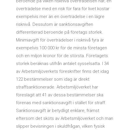
beroende på vilken risknivå överträdelsen har; en
överträdelse med en risk för fara för livet kostar
exempelvis mer än en överträdelse i en lägre
risknivå. Dessutom är sanktionsavgiften
differentierad beroende på företags storlek.
Minimiavgift för överträdelser i risknivå fyra är
exempelvis 100 000 kr för de minsta företagen
och en miljon kronor för de största. Företagets
storlek beräknas utifrån antalet sysselsatta. I 34
av Arbetsmiljöverkets föreskrifter finns det idag
122 bestämmelser som idag är direkt
straffsanktionerade. Arbetsmiljöverket har
föreslagit att 41 av dessa bestämmelser ska
förenas med sanktionsavgift i stället för straff.
Sanktionsavgift är betydligt enklare, främst
eftersom det sköts av Arbetsmiljöverket och man
slipper bevisningen i skuldfrågan, vilken fysisk