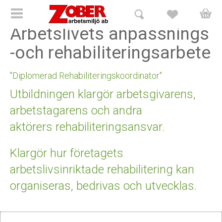
Arbetslivets anpassnings
HEM
-och rehabiliteringsarbete
Vår verksamhet
"Diplomerad Rehabiliteringskoordinator"
Utbildningar
Utbildningen klargör
arbetsgivarens,
arbetstagarens och andra
Det delegerade Arbetsmiljöarbetet med "Arbetsmiljöverkets
aktörers rehabiliteringsansvar
.
nya regelstruktur"
Klargör hur företagets
Arbetslivets Rehabiliteringsansvar "Diplomerad
arbetslivsinriktade rehabilitering kan
Rehabiliteringskoordinator"
organiseras, bedrivas och utvecklas.
BAM - De Lux "Det fungerande arbetsmiljöarbetet"
Kursanmälan