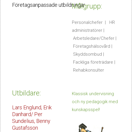
Företagsanpassade utbildningar
Målgrupp:
Företagsanpassning
Personalchefer | HR
Arbetsmiljöspelet
administratörer |
Arbetsledare/Chefer |
Kunskapstest
Företagshälsovård |
Skyddsombud |
Föreläsare
Fackliga företrädare |
Rehabkonsulter
Utbildare:
Klassisk undervisning
och ny pedagogik med
Lars Englund, Erik
kunskapsspel!
Danhard/ Per
Sundelius, Benny
Gustafsson