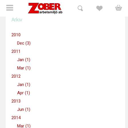
Arkiv
HEM
2010
Vår verksamhet
Dec (3)
2011
Utbildningar
Jan (1)
Kursanmälan
Mar (1)
2012
Företagsanpassning
Jan (1)
Apr (1)
Arbetsmiljöspelet
2013
Kunskapstest
Jun (1)
2014
Föreläsare
Mar (1)