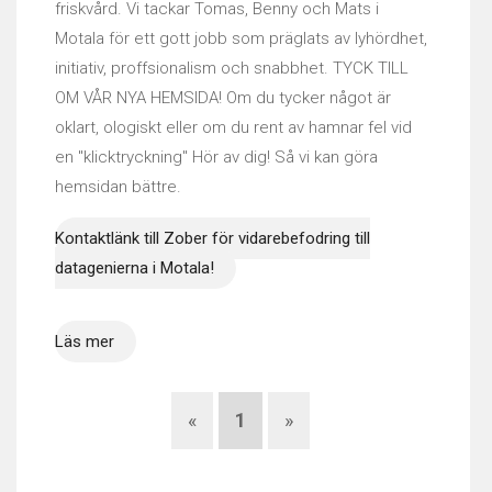
friskvård. Vi tackar Tomas, Benny och Mats i
Motala för ett gott jobb som präglats av lyhördhet,
initiativ, proffsionalism och snabbhet. TYCK TILL
OM VÅR NYA HEMSIDA! Om du tycker något är
oklart, ologiskt eller om du rent av hamnar fel vid
en "klicktryckning" Hör av dig! Så vi kan göra
hemsidan bättre.
Kontaktlänk till Zober för vidarebefodring till
datagenierna i Motala!
Läs mer
«
1
»